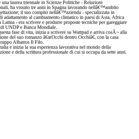
e una laurea triennale in Scienze Politiche - Relazioni
onali, ha vissuto tre anni in Spagna lavorando nellâ€™ambito
gettazione; il suo compito nellâ€™azienda - specializzata in
 di adattamento al cambiamento climatico in paesi di Asia, Africa
 Latina - era scrivere e produrre proposte tecniche per gareggiare
i di UNDP e Banca Mondiale.
uesta fase di vita, inizia a scrivere su Wattpad e arriva cosÃ¬ alla
ione del suo romanzo â€œOcchi dentro Occhiâ€, con la casa
Gruppo Albatros Il Filo.
talia e inizia la sua esperienza lavorativa nel mondo della
one e della scrittura professionale di cui si occupa da sette anni.