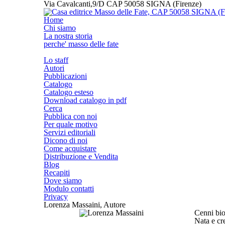
Via Cavalcanti,9/D CAP 50058 SIGNA (Firenze)
Home
Chi siamo
La nostra storia
perche' masso delle fate
Lo staff
Autori
Pubblicazioni
Catalogo
Catalogo esteso
Download catalogo in pdf
Cerca
Pubblica con noi
Per quale motivo
Servizi editoriali
Dicono di noi
Come acquistare
Distribuzione e Vendita
Blog
Recapiti
Dove siamo
Modulo contatti
Privacy
Lorenza Massaini, Autore
Cenni bio
Nata e cr