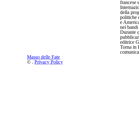
francese 
Internazi
della pro
politiche
e America
nei band
Durante q
pubblicaz
editrice 
Torna in I
comunicazi
Masso delle Fate
©
.
Privacy Policy