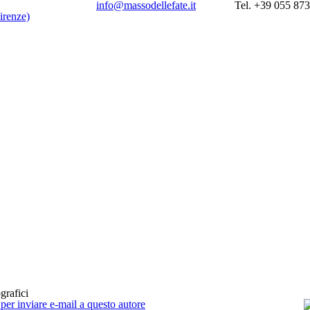
info@massodellefate.it
Tel. +39 055 87
grafici
 per inviare e-mail a questo autore