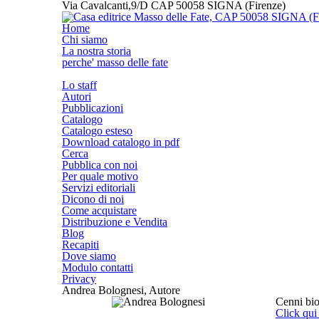
Via Cavalcanti,9/D CAP 50058 SIGNA (Firenze)
Home
Chi siamo
La nostra storia
perche' masso delle fate
Lo staff
Autori
Pubblicazioni
Catalogo
Catalogo esteso
Download catalogo in pdf
Cerca
Pubblica con noi
Per quale motivo
Servizi editoriali
Dicono di noi
Come acquistare
Distribuzione e Vendita
Blog
Recapiti
Dove siamo
Modulo contatti
Privacy
Andrea Bolognesi, Autore
Cenni bio
Click qui