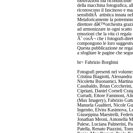
motivazioni ma riconducibile 
della macchina fotografica, all
riconoscono il fascinoso e mag
sensibilitÃ artistica innata
Metaforicamente la potremmo 
direttore dâ€™orchestra grazie
ad armonizzare in ogni scatto 
emozioni che la vita ci regala
Ãˆ cosÃ¬ che i fotografi-dire
compongono le loro suggestiv
Questa pubblicazione ne regal
a sfogliare le pagine che segu
br> Fabrizio Borghini
Fotografi presenti nel volum
Cristina Biagiotti, Alessandra
Nicoletta Buonamici, Martina
Casubaldo, Brian Ceccherini,
Cipriani, Daniel Cornell Crai
Curradi, Ettore Fammoni, Ali
(Max Imagery), Fabrizio Gatt
Manuela Gualtieri, Nicole Gu
Ingenito, Elvira Kasimova, Lu
Giuseppina Maestrelli, Federi
Jonathan Meoni, Antonella M
Palese, Luciana Palmerini, P
Patella, Renato Piazzini, To