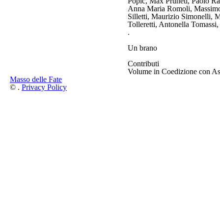
Popic, Max Pruneti, Paolo Raz
Anna Maria Romoli, Massimo 
Silletti, Maurizio Simonelli, 
Tolleretti, Antonella Tomassi
.
Un brano
Contributi
Volume in Coedizione con As
Masso delle Fate
©
.
Privacy Policy